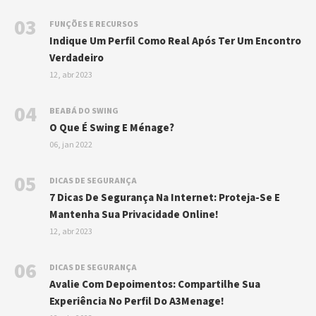
03
FUNÇÕES E RECURSOS
Indique Um Perfil Como Real Após Ter Um Encontro
Verdadeiro
12, abr 2023
04
BEABÁ DO SWING
O Que É Swing E Ménage?
06, jan 2022
05
DICAS DE SEGURANÇA
7 Dicas De Segurança Na Internet: Proteja-Se E
Mantenha Sua Privacidade Online!
12, abr 2023
06
DICAS DE SEGURANÇA
Avalie Com Depoimentos: Compartilhe Sua
Experiência No Perfil Do A3Menage!