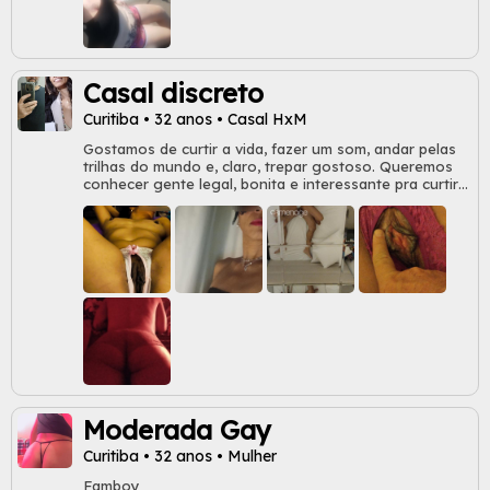
Casal discreto
Curitiba • 32 anos • Casal HxM
Gostamos de curtir a vida, fazer um som, andar pelas
trilhas do mundo e, claro, trepar gostoso. Queremos
conhecer gente legal, bonita e interessante pra curtir
também. Não temos pudores, mas educação, bom
senso e respeito é fundamental. A depender da
conversa podemos ver o que acontece. Buscamos
casais e mulheres! Homens solteiros, não percam seu
tempo e nem o nosso, não temos interesse. Pra gente
a qualidade importa muito mais que a qualidade.
Moderada Gay
Curitiba • 32 anos • Mulher
Famboy