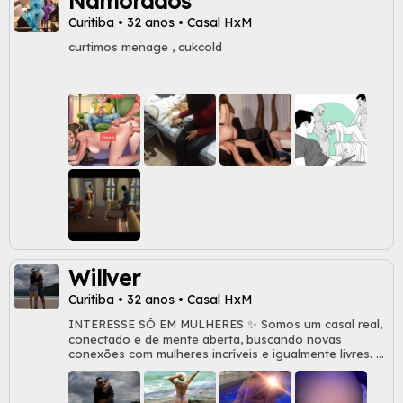
Namorados
Curitiba • 32 anos • Casal HxM
curtimos menage , cukcold
Willver
Curitiba • 32 anos • Casal HxM
INTERESSE SÓ EM MULHERES ✨ Somos um casal real,
conectado e de mente aberta, buscando novas
conexões com mulheres incríveis e igualmente livres. ✨
Ele é carismático e seguro. Ela, elegante e intensa.
Juntos, temos química de sobra — e queremos dividir
experiências com quem também valoriza respeito,