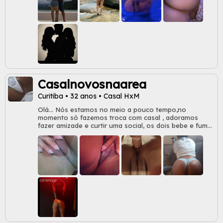
prazer e boas conversas. Se você é uma mulher
curiosa, segura de si e com vontade de explorar, que
tal trocar ideias sem pressa, com leveza e sem
julgamentos? 🔒 Discrição, respeito e consensualidade
são prioridade. 💬 Vamos conversar e descobrir onde
essa conexão pode nos levar?
Casalnovosnaarea
Curitiba • 32 anos • Casal HxM
Olá... Nós estamos no meio a pouco tempo,no
momento só fazemos troca com casal , adoramos
fazer amizade e curtir uma social, os dois bebe e fuma
moderadamente. O casal adm o perfil 😉😘