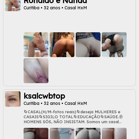
Ronaldo e Nanda
Curitiba • 32 anos • Casal HxM
ksalcwbtop
Curitiba • 32 anos • Casal HxM
🌀CASAL(H/M-fotos reais)🌀deseja MULHERES e
CASAIS🌀SIGILO TOTAL🌀EDUCAÇÃO🌀SAÚDE.🚷
HOMENS SÓS, NÃO INSISTAM. Somos um casal
atraente, rostos lindos, um pouco acima do peso, não
saímos separados e ambos com ensino superior.❤️‍🔥
Procuramos momentos íntimos, sem vínculos