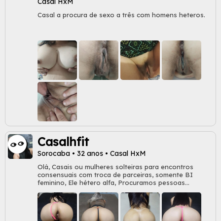
Casal HxM
Casal a procura de sexo a três com homens heteros.
Casalhfit
Sorocaba • 32 anos • Casal HxM
Olá, Casais ou mulheres solteiras para encontros
consensuais com troca de parceiras, somente BI
feminino, Ele hétero alfa, Procuramos pessoas
autênticas, sem jogos ou conflitos, com respeito e
discrição, Preferência por não fumantes, dando os
Primeiros passos no Mundo Liberal, Ah.... Homens
solteiros, se liga meu, vaza!!! Região Sorocaba,Itu,Salto