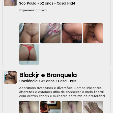
São Paulo • 32 anos • Casal HxM
Experiência nova
Blackjr e Branquela
Uberlândia • 32 anos • Casal HxM
Adoramos aventuras e diversões. Somos iniciantes,
discretos e estamos afim de conhecer o meio liberal
com outros casais e mulheres solteiras de preferência
bi para ménage feminino (temos experiência em
ménage feminino). Homens solteiros serão
dispensados, por favor, não insistam!