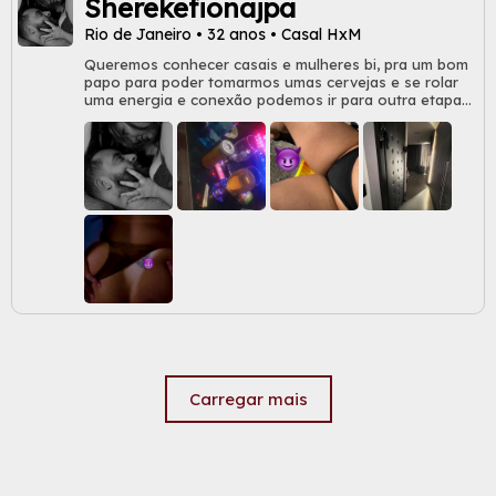
Sherekefionajpa
Rio de Janeiro • 32 anos • Casal HxM
Queremos conhecer casais e mulheres bi, pra um bom
papo para poder tomarmos umas cervejas e se rolar
uma energia e conexão podemos ir para outra etapa
😈, somos casados a ** anos e queremos sigilo
,maturidade , quem manda é ela ! Somos novos nesse
mundo , seja limpo e cheiroso e depilada(o)
Carregar mais