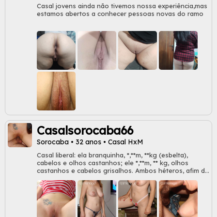
Casal jovens ainda não tivemos nossa experiência,mas
estamos abertos a conhecer pessoas novas do ramo
Casalsorocaba66
Sorocaba • 32 anos • Casal HxM
Casal liberal: ela branquinha, *,**m, **kg (esbelta),
cabelos e olhos castanhos; ele *,**m, ** kg, olhos
castanhos e cabelos grisalhos. Ambos héteros, afim de
conhecer uma mulher bi ativa, para sexo casual, ou
parceira fixa! O nosso único vício é o sexo bem feito,
prazeroso; adoro ver uma amiga estremecendo-se ao
atingir o clímax , deixar de ter controle de seu corpo
até gritar em um multi-orgasmo! Marido ex-militar,
agora trabalhando de marido de aluguel (multi-