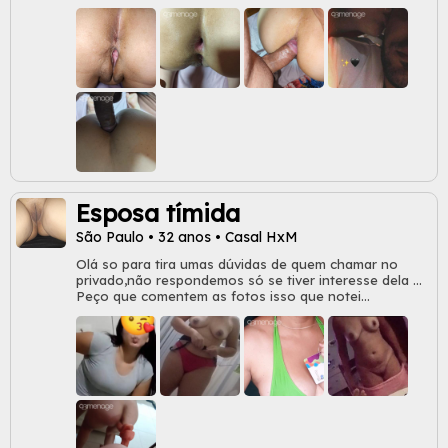
Esposa tímida
São Paulo • 32 anos • Casal HxM
Olá so para tira umas dúvidas de quem chamar no
privado,não respondemos só se tiver interesse dela ...
Peço que comentem as fotos isso que notei
conversando com ela ,que ela ficou excitada nos
comentários, aí sim vi que ela foi conferi o perfil de
quem ela se interessou nos comentários.... Aos poucos
tô notando que ela tá cada vez mais se interessano e
ficando mais safada na cama ..... E para deixa
registrado tô escrevendo agora e ela tá aqui do lado
rindo com cara de putinha falando que eu não presto
rsrsr 😋