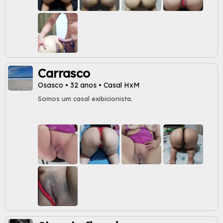
e Indaiatuba.... Bora Preferências: Pessoas com estilo
de vida fitness Não fumantes Depiladas, limpas e
higiênicas; Respeito, educação, discrição e boa
comunicação são essenciais Ah ..... Mulheres que
gostem de anal Pois eu amo... É minha preferência
Carrasco
Osasco • 32 anos • Casal HxM
Somos um casal exibicionista.