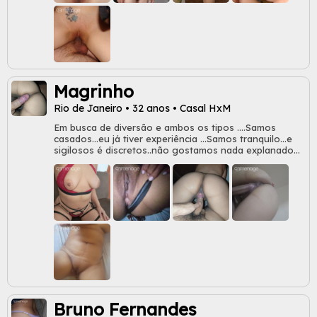
tarefas)!
Magrinho
Rio de Janeiro • 32 anos • Casal HxM
Em busca de diversão e ambos os tipos ....Samos
casados...eu já tiver experiência ...Samos tranquilo...e
sigilosos é discretos..não gostamos nada explanado
ou falado.....samos do tipo q não curtimos nada
explanado..não curto sair falando o q faço nas minhas
diversão....o que acontece é las Vegas...morre em la
vegas..buscamos apenas prazer ...e claro se alguém
topar e tiver afim de um casal p prazer cobramos
tbm......Samos completamente sigilosos e discretos......
Obser......não saímos pra longe ...e nem fazemos sexo
de graça.... cobramos a despesa......Samos um casal
reservado
Bruno Fernandes