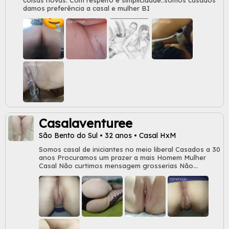
damos preferência a casal e mulher BI
Casalaventuree
São Bento do Sul • 32 anos • Casal HxM
Somos casal de iniciantes no meio liberal Casados a 30
anos Procuramos um prazer a mais Homem Mulher
Casal Não curtimos mensagem grosserias Não
chamamos ninguém no PV se quiser nos chama Não
tem puta e nem corno aqui Não saímos sozinhos E não
nos deslocamos pra lugar nenhum pra encontro sem
vem até nós Casais depende de conversa e combinar
Presamos muito o respeito