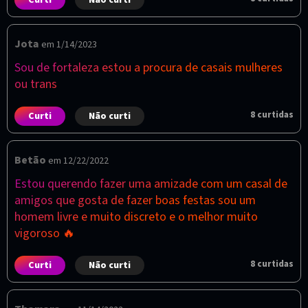
Jota
em 1/14/2023
Sou de fortaleza estou a procura de casais mulheres
ou trans
8
curtidas
Curti
Não curti
Betão
em 12/22/2022
Estou querendo fazer uma amizade com um casal de
amigos que gosta de fazer boas festas sou um
homem livre e muito discreto e o melhor muito
vigoroso 🔥
8
curtidas
Curti
Não curti