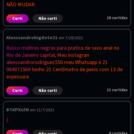
NÃO MUDAR.
18
curtidas
Curti
Não curti
Alexssandrobigdote21
em 7/29/2022
Busco mulhres negras para pratica de sexo anal no
Rio de Janeiro capital, Meu instagran
alexssandrorodrigues550 meu Whatsapp é 21
984072569 tenho 21 Centímetro de penis com 13 de
espessura.
11
curtidas
Curti
Não curti
BTdPXxZN
em 11/7/2023
1
8
curtidas
Curti
Não curti