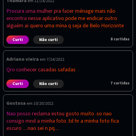
Thamara
em 11/14/2022
Procura uma mulher pra fazer ménage mais não
encontra nesse aplicativo pode me endicar outro
alguém ai quero uma mina q seja de Belo Horizonte
8
curtidas
Curti
Não curti
Adriano vieira
em 7/24/2022
Qro conhecer casadas safadas
7
curtidas
Curti
Não curti
Gostosa
em 10/20/2022
Nao posso reclama estou gosto muito .so nao
consigo mnd a minha foto .td hr a minha foto fica
escuro ....nao sei n pq....