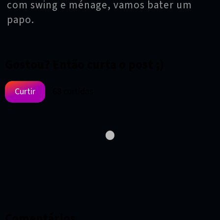
com swing e ménage, vamos bater um
papo.
Gostou? Então curta o post ;)
Curtir
68
curtidas
•
Comentários