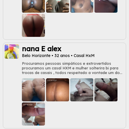
dançar me divertir e goza se rola algo Curto sociais
com casais amigos etc .
nana E alex
Belo Horizonte • 32 anos • Casal HxM
Procuramos pessoas simpáticos e extrovertidos
procuramos um casal HXM e mulher solterira bi para
trocas de casais , todos respeitado a vontade um do
outro ,que goste de conversa e seja extrovertida e
sinceros. Queremos um casal que topem começar a
fazer um sexo bem gostoso no mesmo ambiente e
depois topem trocarmos de ambiente,e depois todos
voltamos pro mesmo ambiente.Para apimentar mais o
encontro. Interesse entre em contato zap ************
Somos casados amigos,respeitosos e gostamos de
muito prazer,não temos muita fotos,gostamos de
conhecermos melhor pelo Whatsapp.homens solteiro
não insistam porque sera bloqueado não perca seu
tempo,respondemos mais final de semana.