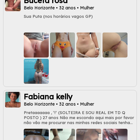
Buceta rosa
Belo Horizonte • 32 anos • Mulher
Sua Puta (nos horários vagos GP)
Fabiana kelly
Belo Horizonte • 32 anos • Mulher
Pretaaaaaaa , ♈ (SOLTEIRA E SOU REAL EM TD Q
POSTO ) 27 anos Não me escondo aqui mais por favor
não vão me procurar nas minhas redes sociais tenham
respeito . NÃO SOU UM CASAL E NAO ESTOU
DESESPERADA POR SEXO (Dona da minha própria vida
) 🚨🚨🚨🚨🚨🚨🚨🚨🚨🚨🚨🚨🚨🚨🚨🚨 Gosto de saí pra