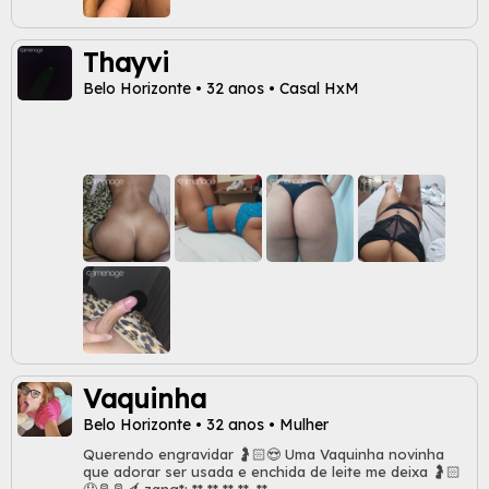
Thayvi
Belo Horizonte • 32 anos • Casal HxM
Vaquinha
Belo Horizonte • 32 anos • Mulher
Querendo engravidar 🤰🏻😍 Uma Vaquinha novinha
que adorar ser usada e enchida de leite me deixa 🤰🏻
🤤🥛🥛🍆 zang*: ** ** ** **. **