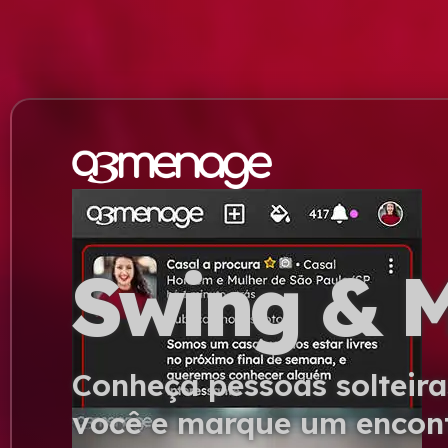
Swing & 
Conheça pessoas solteira
você e marque um encon