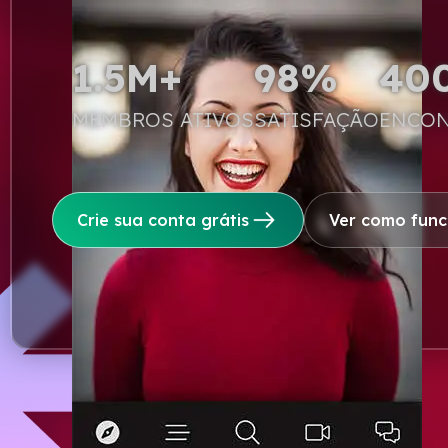
1.5M+
98%
40
MEMBROS ATIVOS
SATISFAÇÃO
ENCON
Crie sua conta grátis
Ver como func