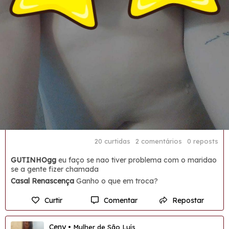
20 curtidas
2 comentários
0 reposts
GUTINHOgg
eu faço se nao tiver problema com o maridao
se a gente fizer chamada
Casal Renascença
Ganho o que em troca?
Curtir
Comentar
Repostar
Ceny
• Mulher de São Luís