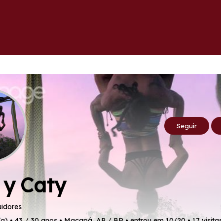
Seguir
 y Caty
idores
a) • 43 / 30 anos • Macapá, AP / BR • entrou em 10/20 • 17 visita