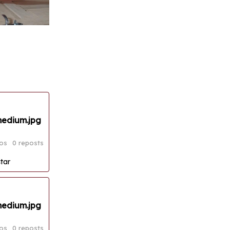
medium.jpg
os
0 reposts
tar
medium.jpg
os
0 reposts