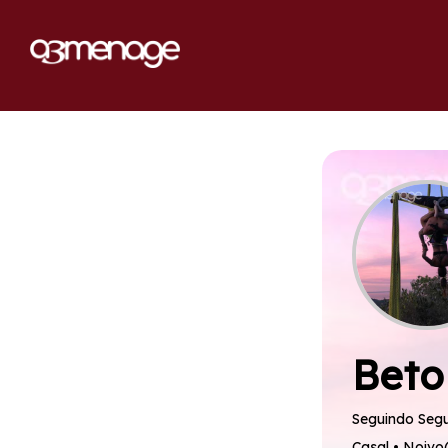
Beto
Seguindo
Segu
Casal • Noivo(