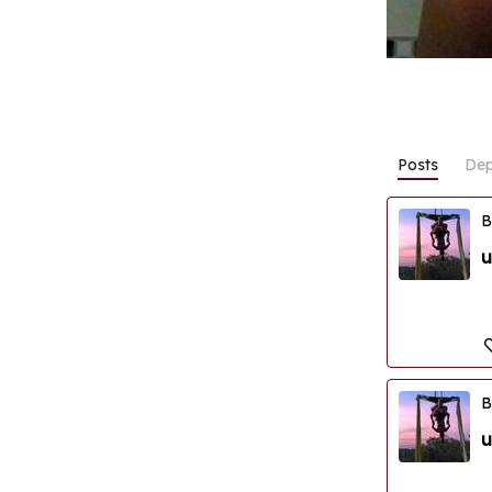
Posts
Dep
B
u
B
u