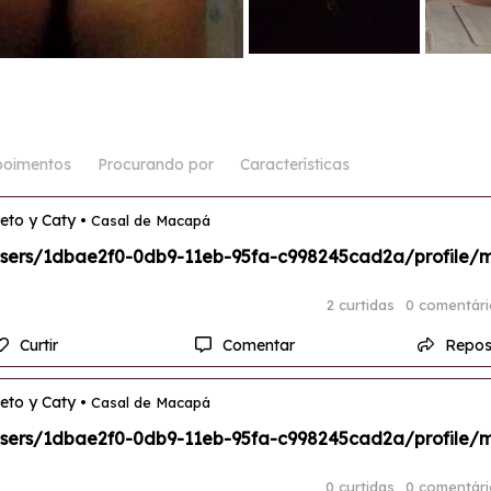
oimentos
Procurando por
Características
eto y Caty
• Casal de Macapá
sers/1dbae2f0-0db9-11eb-95fa-c998245cad2a/profile/
2 curtidas
0 comentári
Curtir
Comentar
Repos
eto y Caty
• Casal de Macapá
sers/1dbae2f0-0db9-11eb-95fa-c998245cad2a/profile/
0 curtidas
0 comentári